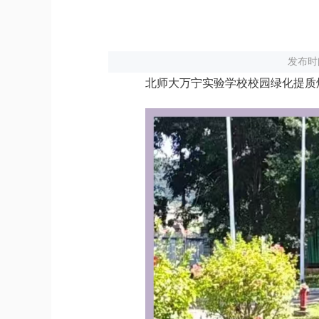
导，
请
按
快
捷
发布时间
键
北师大万宁实验学校校园绿化提质焕
Ctrl+Alt+9