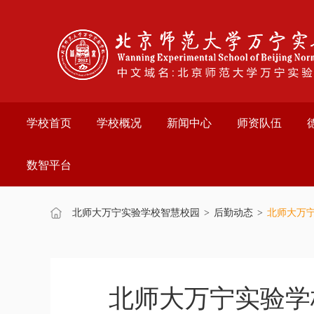
欢
迎
进
入
万
宁
实
验
学校首页
学校概况
新闻中心
师资队伍
学
校,
盲
数智平台
人
用
户
使
北师大万宁实验学校智慧校园
>
后勤动态
>
北师大万宁
用
操
作
智
能
北师大万宁实验学
引