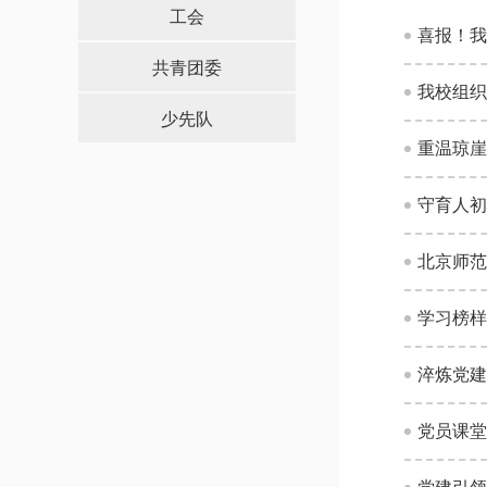
导，
工会
请
喜报！我
按
共青团委
快
我校组织
捷
少先队
键
Ctrl+Alt+9
重温琼崖
守育人初
北京师范
学习榜样
党员课堂