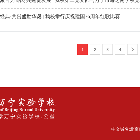
经典·共贺盛世华诞 | 我校举行庆祝建国76周年红歌比赛
1
2
3
4
中文域名:北京师