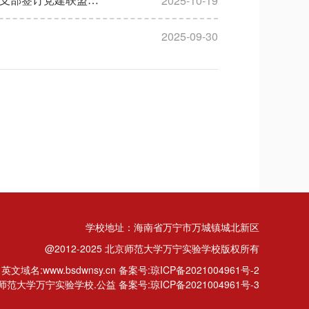
2025-10-19
党建引领聚合力 结对共建促发展 | 我校第二党支部与万宁市海之南学校党支部签订党建联盟框架协议
2025-09-30
学校地址：海南省万宁市万城镇城北新区
@2012-2025 北京师范大学万宁实验学校版权所有
英文域名:www.bsdwnsy.cn 备案号:琼ICP备2021004961号-2
范大学万宁实验学校.公益 备案号:琼ICP备2021004961号-3