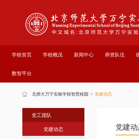
欢
迎
进
入
万
宁
实
验
学校首页
学校概况
新闻中心
师资队伍
学
校,
盲
数智平台
人
用
户
使
北师大万宁实验学校智慧校园
>
党建动态
用
操
作
党工团队
智
党建动
能
党建动态
引