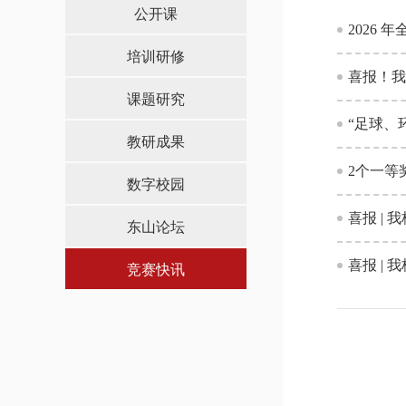
导，
公开课
请
2026
按
培训研修
快
喜报！我
捷
课题研究
键
Ctrl+Alt+9
“足球、
教研成果
2个一等
数字校园
喜报 |
东山论坛
喜报 |
竞赛快讯