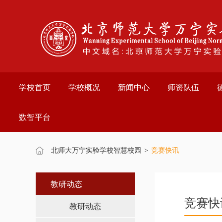
欢
迎
进
入
万
宁
实
验
学校首页
学校概况
新闻中心
师资队伍
学
校,
盲
数智平台
人
用
户
使
北师大万宁实验学校智慧校园
>
竞赛快讯
用
操
作
教研动态
智
竞赛快
能
教研动态
引