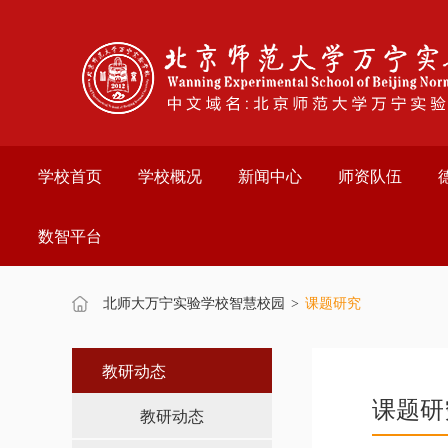
欢
迎
进
入
万
宁
实
验
学校首页
学校概况
新闻中心
师资队伍
学
校,
盲
数智平台
人
用
户
使
北师大万宁实验学校智慧校园
>
课题研究
用
操
作
教研动态
智
课题研
能
教研动态
引