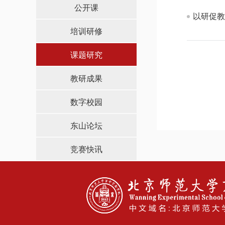
导，
公开课
请
以研促教
按
培训研修
快
捷
课题研究
键
Ctrl+Alt+9
教研成果
数字校园
东山论坛
竞赛快讯