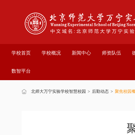
欢
迎
进
入
万
宁
实
验
学校首页
学校概况
新闻中心
师资队伍
学
校,
盲
数智平台
人
用
户
使
北师大万宁实验学校智慧校园
>
后勤动态
>
聚焦校园
用
操
作
智
能
引