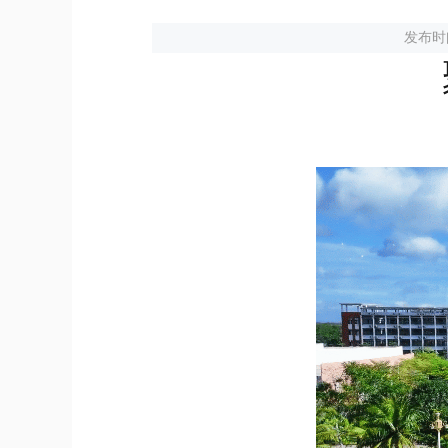
导，
请
发布时间
按
快
捷
键
Ctrl+Alt+9
我